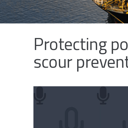
Protecting po
scour preven