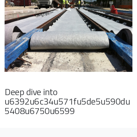
Deep dive into
u6392u6c34u571fu5de5u590du
5408u6750u6599