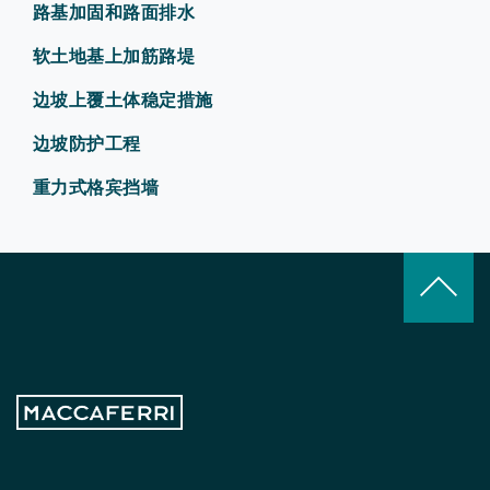
路基加固和路面排水
软土地基上加筋路堤
边坡上覆土体稳定措施
边坡防护工程
重力式格宾挡墙
keyboard_arrow_up