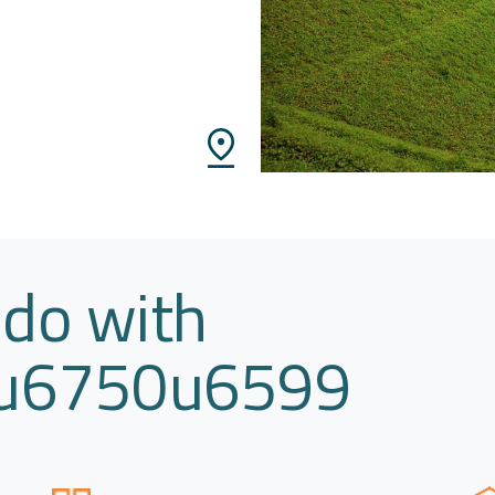
do with
u6750u6599