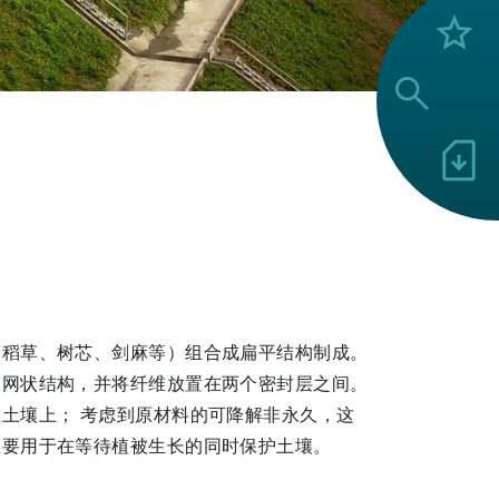
grade
search
sim_card_download
、稻草、树芯、剑麻等）组合成扁平结构制成。
的网状结构，并将纤维放置在两个密封层之间。
土壤上； 考虑到原材料的可降解非永久，这
主要用于在等待植被生长的同时保护土壤。