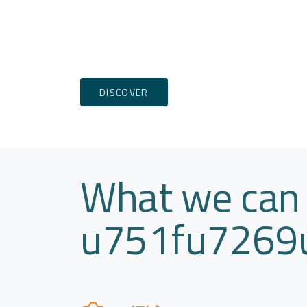
DISCOVER
What we can 
u751fu7269