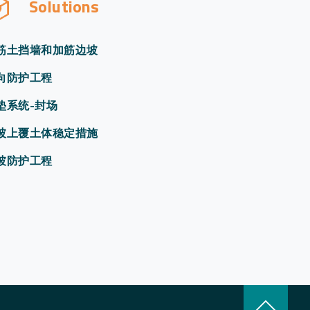
Solutions
筋土挡墙和加筋边坡
向防护工程
垫系统-封场
坡上覆土体稳定措施
坡防护工程
keyboard_arrow_up