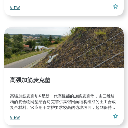
度。
star
VIEW
高强加筋麦克垫
高强加筋麦克垫®是新一代高性能的加筋麦克垫，由三维结
构的复合物网垫结合马克菲尔高强网面结构组成的土工合成
复合材料。它应用于防护要求较高的边坡坡面，起到保持坡
面稳定性和侵蚀防护的作用。
star
VIEW