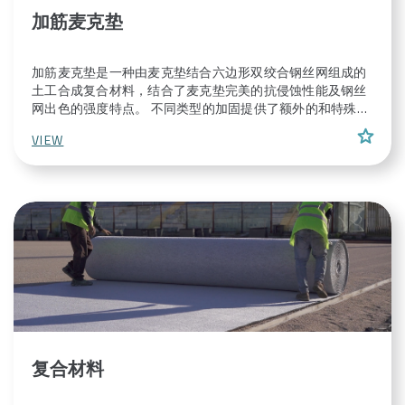
加筋麦克垫
加筋麦克垫是一种由麦克垫结合六边形双绞合钢丝网组成的
土工合成复合材料，结合了麦克垫完美的抗侵蚀性能及钢丝
网出色的强度特点。 不同类型的加固提供了额外的和特殊的
性能。因此，这种复合材料可以表现非常高的拉伸强度和高
star
VIEW
刚度（特别是与土钉方案结合），因此能够满足各种各样的
多功能任务。
复合材料