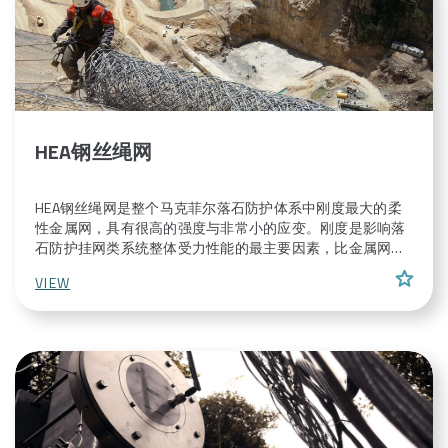
HEA钢丝绳网
HEA钢丝绳网是整个马克菲尔落石防护体系中刚度最大的柔
性金属网，具有很高的强度与非常小的应变。刚度是影响落
石防护挂网类系统整体受力性能的最主要因素，比金属网强
度更加重要。HEA钢丝绳网由一整根连续的高强度钢丝绳编
star
VIEW
织而成，网中钢丝绳的交叉节点采用特殊的“双股钢丝缠绕”
方式固定。