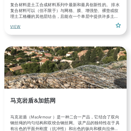
复合材料是土工合成材料系列中最新和最具创新性的。 排水
复合材料可以（但不限于）与网格、膜、增强垫、裸垫或纹
理土工格栅的其他层结合，且能在一个单层中提供许多土工
合成材料的性能。 因此，这种复合材料能够在施工过程中提
star
VIEW
供相关的节省（时间、成本、效率），同时还可以降低对环
境的影响（例如通过减少二氧化碳排放）
马克岩盾&加筋网
马克岩盾（MacArmour ）是一种二合一产品，它结合了双向
钢丝绳的均匀结构和双绞合钢丝网。 该产品的独特性在于具
有出色的平面外刚度（抗冲性）和出色的纵向和横向拉伸强