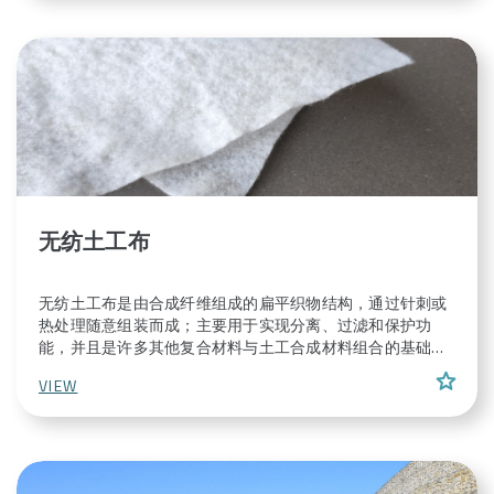
无纺土工布
无纺土工布是由合成纤维组成的扁平织物结构，通过针刺或
热处理随意组装而成；主要用于实现分离、过滤和保护功
能，并且是许多其他复合材料与土工合成材料组合的基础。
它们的质量和性能会因纤维长度、使用的聚合物、组装过程
star
VIEW
等而有所不同； 土工合成材料是最常见的一种。