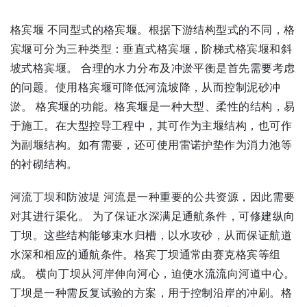
格宾堰 不同型式的格宾堰。根据下游结构型式的不同，格
宾堰可分为三种类型：垂直式格宾堰，阶梯式格宾堰和斜
坡式格宾堰。 合理的水力分布及冲淤平衡是首先需要考虑
的问题。使用格宾堰可降低河流坡降，从而控制泥砂冲
淤。 格宾堰的功能。格宾堰是一种大型、柔性的结构，易
于施工。在大型控导工程中，其可作为主堰结构，也可作
为副堰结构。如有需要，还可使用雷诺护垫作为消力池等
的衬砌结构。
河流丁坝和防波堤 河流是一种重要的公共资源，因此需要
对其进行渠化。 为了保证水深满足通航条件，可修建纵向
丁坝。这些结构能够束水归槽，以水攻砂，从而保证航道
水深和相应的通航条件。格宾丁坝通常由赛克格宾等组
成。 横向丁坝从河岸伸向河心，迫使水流流向河道中心。
丁坝是一种需反复试验的方案，用于控制沿岸的冲刷。格