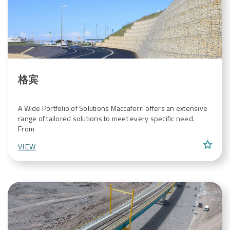
格宾
A Wide Portfolio of Solutions Maccaferri offers an extensive
range of tailored solutions to meet every specific need.
From
star
VIEW