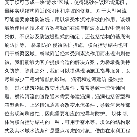
宾丁坝可形成一块“静水”区域，使得泥砂在该区域沉积，
最终实现结构附近的河床和岸坡的修复。 对于大型河流，
可能需要修建防波堤，用以承受水流对岸坡的作用。该领
域所使用的技术和方案与我们在海岸防波堤工程中使用的
类似。不仅涉及防波堤型式的确定，还包括结构的基底淘
刷防护等。 桥墩防护 侵蚀防护措施。横向控导结构也可
用于桥梁区域。桥墩附近经常受到紊流作用而出现淘刷侵
蚀。我们能够为客户提供合适的解决方案，为桥墩提供持
久防护。除此之外，我们可以提供现场施工指导服务，以
尽量减少工程对通航的影响。 涵洞和过河建筑 侵蚀控
制。过水建筑物因改变水流条件，常常导致一些侵蚀问
题。横跨河流的道路通常需要修建涵洞，涵洞包括管型和
箱型两种。上述情况通常会改变水流条件，导致河床等部
位出现淘刷侵蚀，因此需要相应的控导与防护。 坝体 坝
体为横向控导结构的一种，可用于蓄水等。坝体的结构形
式及其水域水流条件是重点考虑的对象。借由在水利工程