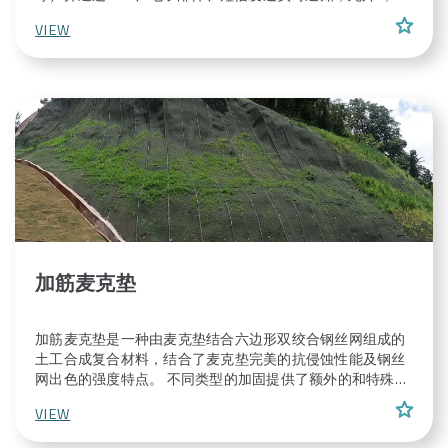
产品由特殊的金属合金制成，结构紧凑而坚固，能够承受环
star
VIEW
境侵蚀和相当大的负载。
加筋麦克垫
加筋麦克垫是一种由麦克垫结合六边形双绞合钢丝网组成的
土工合成复合材料，结合了麦克垫完美的抗侵蚀性能及钢丝
网出色的强度特点。 不同类型的加固提供了额外的和特殊的
性能。因此，这种复合材料可以表现非常高的拉伸强度和高
star
VIEW
刚度（特别是与土钉方案结合），因此能够满足各种各样的
多功能任务。