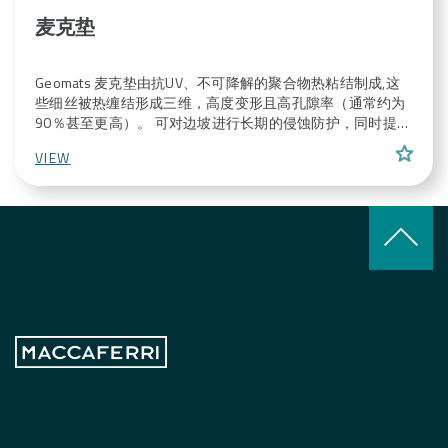
麦克垫
Geomats 麦克垫由抗UV、不可降解的聚合物热粘结制成,这
些细丝被热缠结形成三维，高度变形且高孔隙率（通常约为
90％甚至更高）。 可对边坡进行长期的侵蚀防护，同时提供
了一个能促进植物在土工垫上生长的环境来进一步增强土壤
star
VIEW
的抗侵蚀能力。 这些垫子能够给边坡浅层土体提供更好的侵
蚀防护效果
keyboard_arrow_up