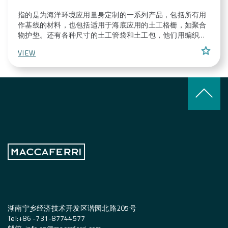
指的是为海洋环境应用量身定制的一系列产品，包括所有用
作基线的材料，也包括适用于海底应用的土工格栅，如聚合
物护垫。还有各种尺寸的土工管袋和土工包，他们用编织物
和土工格栅或土工布制作，用于海陆结构的围护和保持作
star
VIEW
用。
keyboard_arrow_up
湖南宁乡经济技术开发区谐园北路205号
Tel:
+
86 -731-87744577