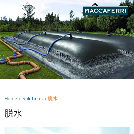
Skip
to
content
Home
>
Solutions
>
脱水
脱水