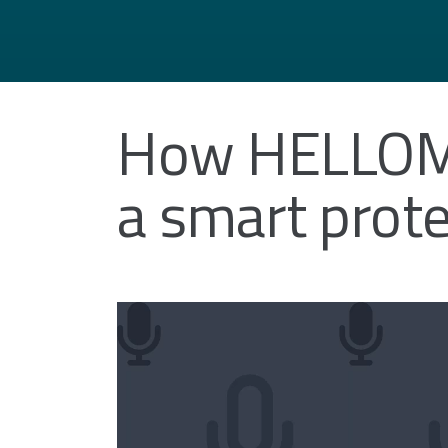
How HELLOMAC
a smart prote