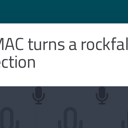
 turns a rockfall
ction