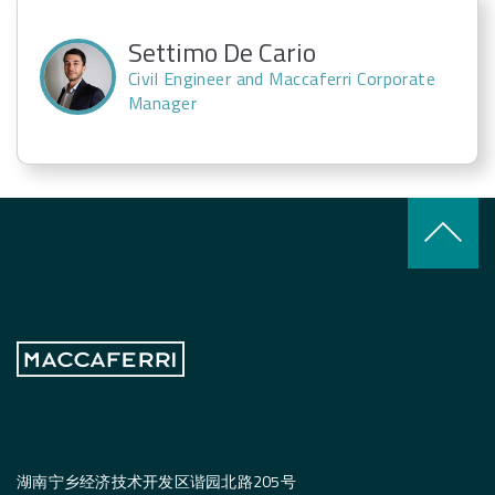
Settimo De Cario
Civil Engineer and Maccaferri Corporate
Manager
keyboard_arrow_up
湖南宁乡经济技术开发区谐园北路205号