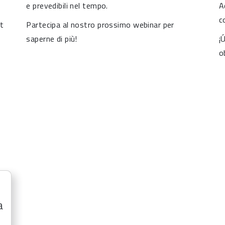
e prevedibili nel tempo.
A
c
t
Partecipa al nostro prossimo webinar per
saperne di più!
¡
o
a