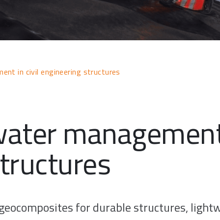
nt in civil engineering structures
water management i
tructures
geocomposites for durable structures, lightwe