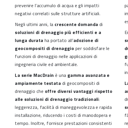
prevenire l’accumulo di acqua e gli impatti
p
negativi correlati sulle strutture artificiali.
i
e
Negli ultimi anni, la
crescente domanda
di
soluzioni di drenaggio più efficienti e a
E
lunga durata
ha portato all’
adozione di
s
geocompositi di drenaggio
per soddisfare le
d
funzioni di drenaggio nelle applicazioni di
g
ingegneria civile ed ambientale.
f
i
La serie MacDrain
è una
gamma avanzata e
ampiamente testata
di geocompositi di
L
drenaggio che
offre diversi vantaggi rispetto
a
alle soluzioni di drenaggio tradizionali
:
d
leggerezza, facilità di maneggevolezza e rapida
s
installazione, riducendo i costi di manodopera e
f
tempo. Inoltre, fornisce prestazioni consistenti
r