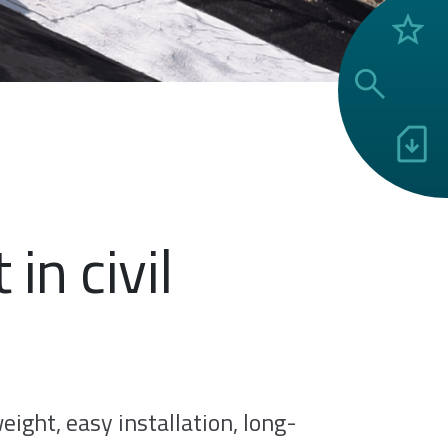
grade
search
sim_card_download
n civil
ight, easy installation, long-