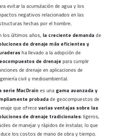
ara evitar la acumulación de agua y los
mpactos negativos relacionados en las
structuras hechas por el hombre.
n los últimos años,
la creciente demanda
de
oluciones de drenaje más eficientes y
uraderas
ha llevado a la adopción de
eocompuestos de drenaje
para cumplir
unciones de drenaje en aplicaciones de
ngeniería civil y medioambiental.
a serie MacDrain
es una
gama avanzada y
mpliamente probada
de geocompuestos de
renaje que ofrece
varias ventajas sobre las
oluciones de drenaje tradicionales
: ligeros,
áciles de manejar y rápidos de instalar, lo que
educe los costos de mano de obra y tiempo.